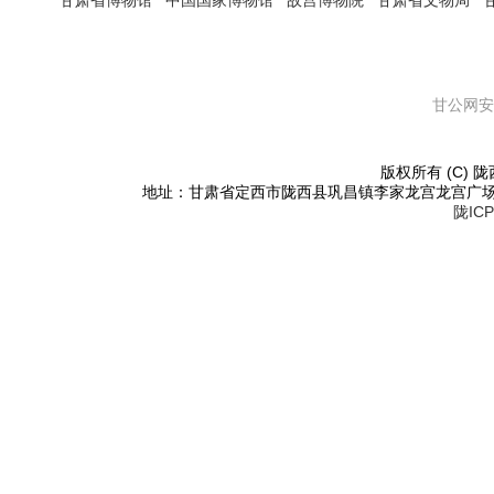
甘肃省博物馆
中国国家博物馆
故宫博物院
甘肃省文物局
甘公网安备
版权所有 (C) 陇西
地址：甘肃省定西市陇西县巩昌镇李家龙宫龙宫广场东侧 邮编：
陇ICP