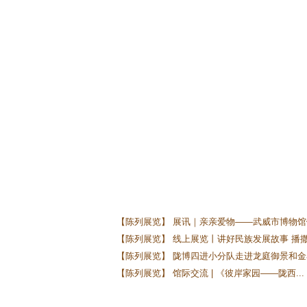
【陈列展览】 展讯｜亲亲爱物——武威市博物馆馆
【陈列展览】 线上展览丨讲好民族发展故事 播撒.
【陈列展览】 陇博四进小分队走进龙庭御景和金泰
【陈列展览】 馆际交流 | 《彼岸家园——陇西...