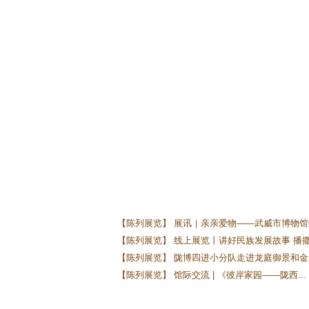
【陈列展览】 展讯｜亲亲爱物——武威市博物馆馆
【陈列展览】 线上展览丨讲好民族发展故事 播撒.
【陈列展览】 陇博四进小分队走进龙庭御景和金泰
【陈列展览】 馆际交流 | 《彼岸家园——陇西...