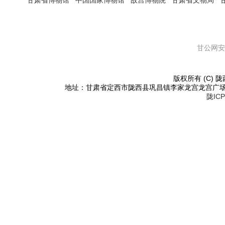
甘肃省博物馆
中国国家博物馆
故宫博物院
甘肃省文物局
甘公网安备
版权所有 (C) 陇西
地址：甘肃省定西市陇西县巩昌镇李家龙宫龙宫广场东侧 邮编：
陇ICP