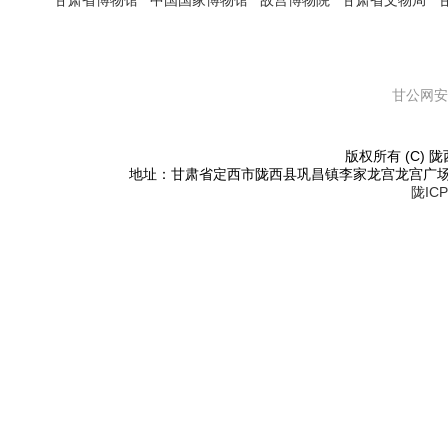
甘肃省博物馆
中国国家博物馆
故宫博物院
甘肃省文物局
甘公网安备
版权所有 (C) 陇西
地址：甘肃省定西市陇西县巩昌镇李家龙宫龙宫广场东侧 邮编：
陇ICP