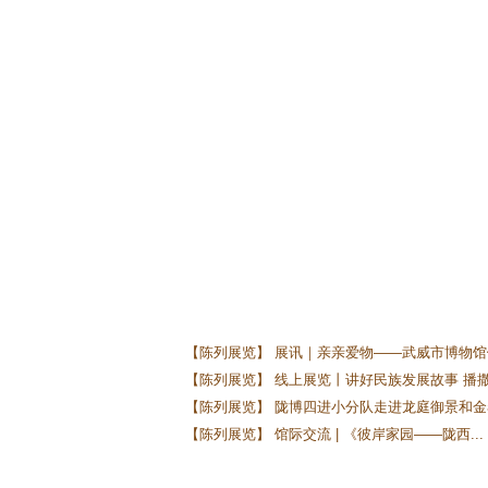
【陈列展览】 展讯｜亲亲爱物——武威市博物馆馆
【陈列展览】 线上展览丨讲好民族发展故事 播撒.
【陈列展览】 陇博四进小分队走进龙庭御景和金泰
【陈列展览】 馆际交流 | 《彼岸家园——陇西...