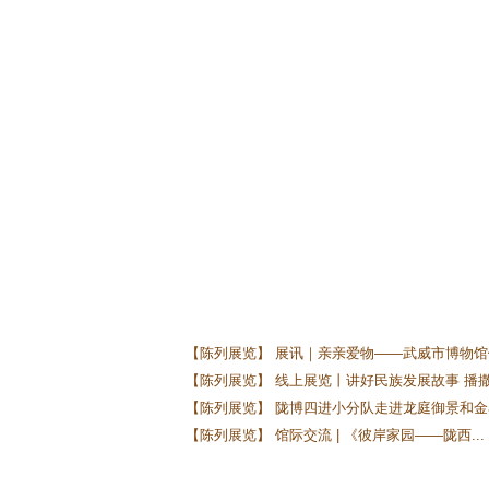
【陈列展览】 展讯｜亲亲爱物——武威市博物馆馆
【陈列展览】 线上展览丨讲好民族发展故事 播撒.
【陈列展览】 陇博四进小分队走进龙庭御景和金泰
【陈列展览】 馆际交流 | 《彼岸家园——陇西...