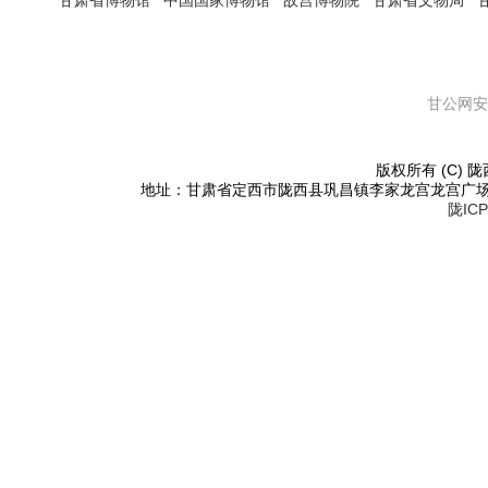
甘肃省博物馆
中国国家博物馆
故宫博物院
甘肃省文物局
甘公网安备
版权所有 (C) 陇西
地址：甘肃省定西市陇西县巩昌镇李家龙宫龙宫广场东侧 邮编：
陇ICP