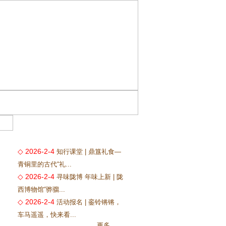
◇ 2026-2-4
知行课堂 | 鼎簋礼食—
青铜里的古代“礼...
◇ 2026-2-4
寻味陇博 年味上新 | 陇
西博物馆“骅骝...
◇ 2026-2-4
活动报名 | 銮铃锵锵，
车马遥遥，快来看...
更多...