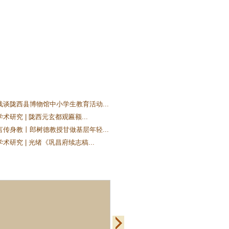
浅谈陇西县博物馆中小学生教育活动...
术研究 | 陇西元玄都观匾额...
言传身教丨郎树德教授甘做基层年轻...
术研究 | 光绪《巩昌府续志稿...