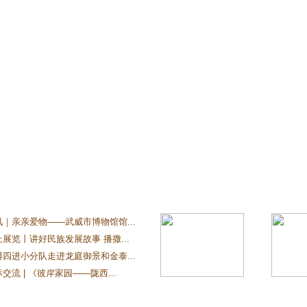
讯｜亲亲爱物——武威市博物馆馆...
展览丨讲好民族发展故事 播撒...
博四进小分队走进龙庭御景和金泰...
交流 | 《彼岸家园——陇西...