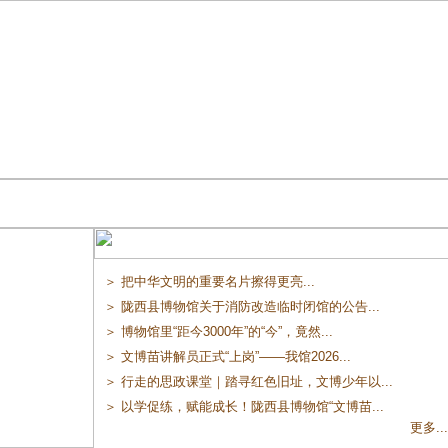
＞ 把中华文明的重要名片擦得更亮...
＞ 陇西县博物馆关于消防改造临时闭馆的公告...
＞ 博物馆里“距今3000年”的“今”，竟然...
＞ 文博苗讲解员正式“上岗”——我馆2026...
＞ 行走的思政课堂｜踏寻红色旧址，文博少年以...
＞ 以学促练，赋能成长！陇西县博物馆“文博苗...
更多...