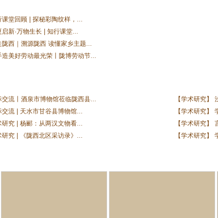
课堂回顾 | 探秘彩陶纹样，...
新·万物生长 | 知行课堂...
陇西｜溯源陇西 读懂家乡主题...
手造美好劳动最光荣丨陇博劳动节...
际交流丨酒泉市博物馆莅临陇西县...
【学术研究】 
交流 | 天水市甘谷县博物馆...
【学术研究】 学
研究 | 杨郦：从两汉文物看...
【学术研究】 
研究 | 《陇西北区采访录》...
【学术研究】 学