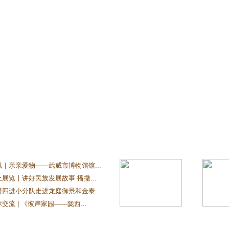
讯｜亲亲爱物——武威市博物馆馆...
展览丨讲好民族发展故事 播撒...
博四进小分队走进龙庭御景和金泰...
交流 | 《彼岸家园——陇西...