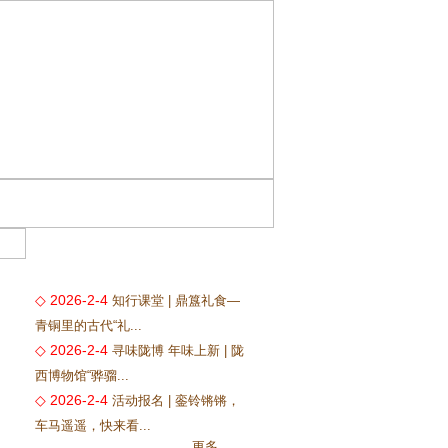
◇ 2026-2-4
知行课堂 | 鼎簋礼食—
青铜里的古代“礼...
◇ 2026-2-4
寻味陇博 年味上新 | 陇
西博物馆“骅骝...
◇ 2026-2-4
活动报名 | 銮铃锵锵，
车马遥遥，快来看...
更多...