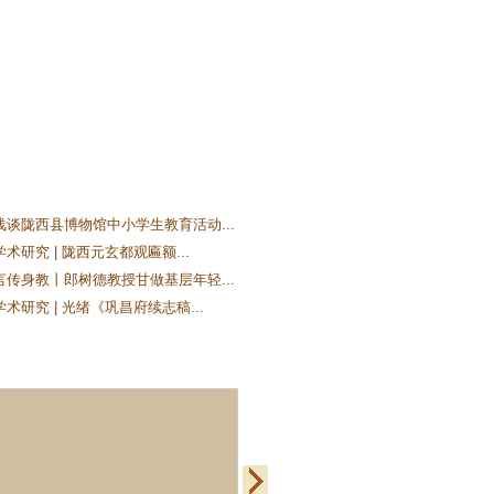
浅谈陇西县博物馆中小学生教育活动...
术研究 | 陇西元玄都观匾额...
言传身教丨郎树德教授甘做基层年轻...
术研究 | 光绪《巩昌府续志稿...