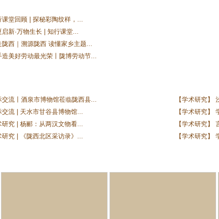
课堂回顾 | 探秘彩陶纹样，...
新·万物生长 | 知行课堂...
陇西｜溯源陇西 读懂家乡主题...
手造美好劳动最光荣丨陇博劳动节...
际交流丨酒泉市博物馆莅临陇西县...
【学术研究】 
交流 | 天水市甘谷县博物馆...
【学术研究】 学
研究 | 杨郦：从两汉文物看...
【学术研究】 
研究 | 《陇西北区采访录》...
【学术研究】 学