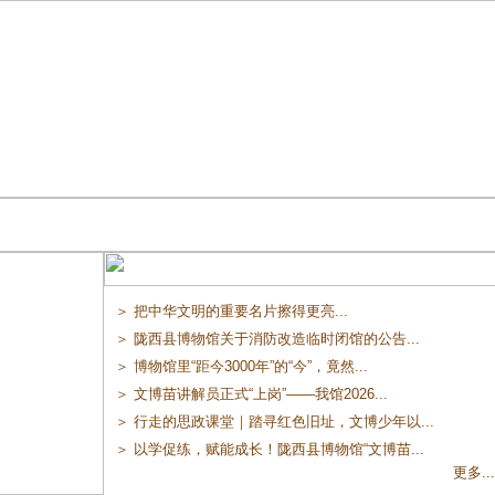
＞ 把中华文明的重要名片擦得更亮...
＞ 陇西县博物馆关于消防改造临时闭馆的公告...
＞ 博物馆里“距今3000年”的“今”，竟然...
＞ 文博苗讲解员正式“上岗”——我馆2026...
＞ 行走的思政课堂｜踏寻红色旧址，文博少年以...
＞ 以学促练，赋能成长！陇西县博物馆“文博苗...
更多...