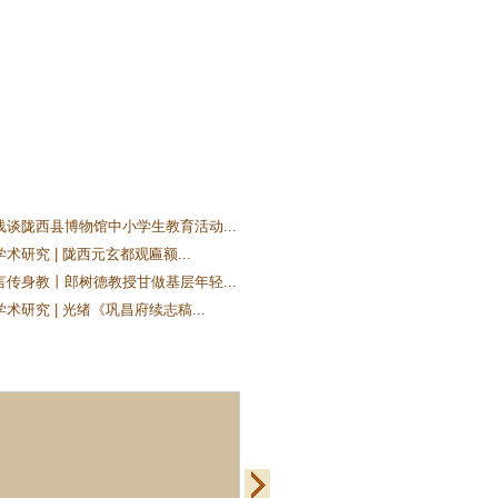
浅谈陇西县博物馆中小学生教育活动...
术研究 | 陇西元玄都观匾额...
言传身教丨郎树德教授甘做基层年轻...
术研究 | 光绪《巩昌府续志稿...