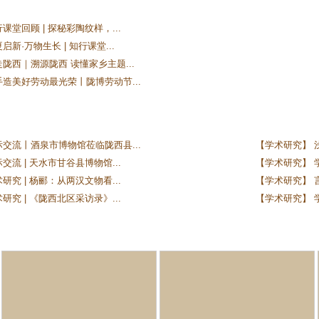
课堂回顾 | 探秘彩陶纹样，...
新·万物生长 | 知行课堂...
陇西｜溯源陇西 读懂家乡主题...
手造美好劳动最光荣丨陇博劳动节...
际交流丨酒泉市博物馆莅临陇西县...
【学术研究】 
交流 | 天水市甘谷县博物馆...
【学术研究】 学
研究 | 杨郦：从两汉文物看...
【学术研究】 
研究 | 《陇西北区采访录》...
【学术研究】 学