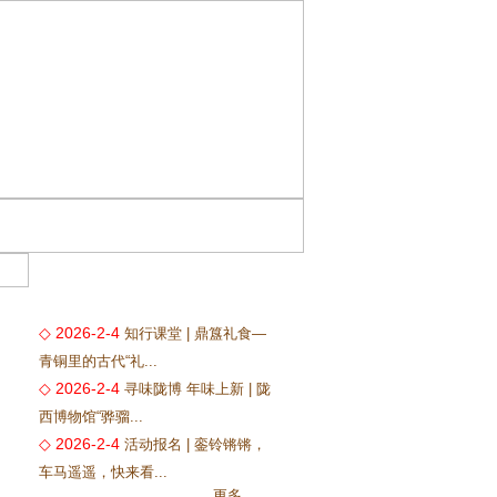
◇ 2026-2-4
知行课堂 | 鼎簋礼食—
青铜里的古代“礼...
◇ 2026-2-4
寻味陇博 年味上新 | 陇
西博物馆“骅骝...
◇ 2026-2-4
活动报名 | 銮铃锵锵，
车马遥遥，快来看...
更多...