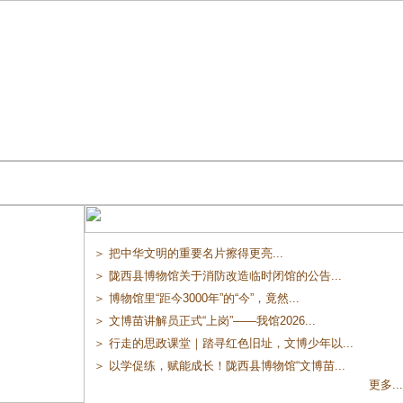
＞ 把中华文明的重要名片擦得更亮...
＞ 陇西县博物馆关于消防改造临时闭馆的公告...
＞ 博物馆里“距今3000年”的“今”，竟然...
＞ 文博苗讲解员正式“上岗”——我馆2026...
＞ 行走的思政课堂｜踏寻红色旧址，文博少年以...
＞ 以学促练，赋能成长！陇西县博物馆“文博苗...
更多...