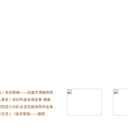
讯｜亲亲爱物——武威市博物馆馆...
展览丨讲好民族发展故事 播撒...
博四进小分队走进龙庭御景和金泰...
交流 | 《彼岸家园——陇西...