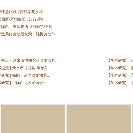
课堂回顾 | 探秘彩陶纹样，...
新·万物生长 | 知行课堂...
陇西｜溯源陇西 读懂家乡主题...
手造美好劳动最光荣丨陇博劳动节...
际交流丨酒泉市博物馆莅临陇西县...
【学术研究】 
交流 | 天水市甘谷县博物馆...
【学术研究】 学
研究 | 杨郦：从两汉文物看...
【学术研究】 
研究 | 《陇西北区采访录》...
【学术研究】 学