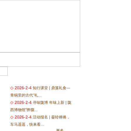
◇ 2026-2-4
知行课堂 | 鼎簋礼食—
青铜里的古代“礼...
◇ 2026-2-4
寻味陇博 年味上新 | 陇
西博物馆“骅骝...
◇ 2026-2-4
活动报名 | 銮铃锵锵，
车马遥遥，快来看...
更多...