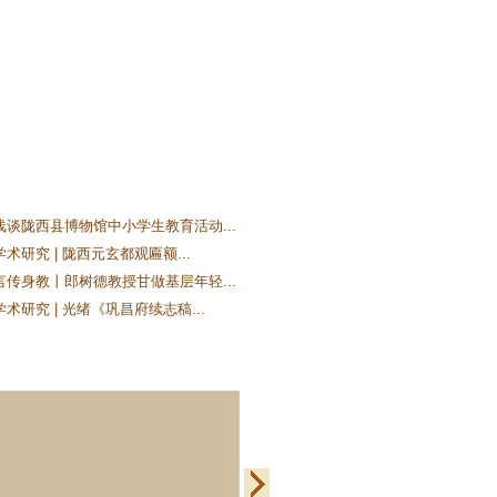
浅谈陇西县博物馆中小学生教育活动...
术研究 | 陇西元玄都观匾额...
言传身教丨郎树德教授甘做基层年轻...
术研究 | 光绪《巩昌府续志稿...