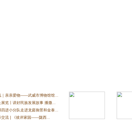
讯｜亲亲爱物——武威市博物馆馆...
展览丨讲好民族发展故事 播撒...
博四进小分队走进龙庭御景和金泰...
交流 | 《彼岸家园——陇西...