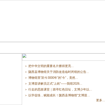
＞ 把中华文明的重要名片擦得更亮...
＞ 陇西县博物馆关于消防改造临时闭馆的公告...
＞ 博物馆里“距今3000年”的“今”，竟然...
＞ 文博苗讲解员正式“上岗”——我馆2026...
＞ 行走的思政课堂｜踏寻红色旧址，文博少年以...
＞ 以学促练，赋能成长！陇西县博物馆“文博苗...
更多...