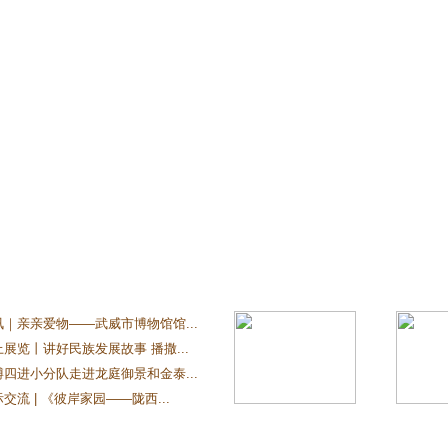
讯｜亲亲爱物——武威市博物馆馆...
展览丨讲好民族发展故事 播撒...
博四进小分队走进龙庭御景和金泰...
交流 | 《彼岸家园——陇西...