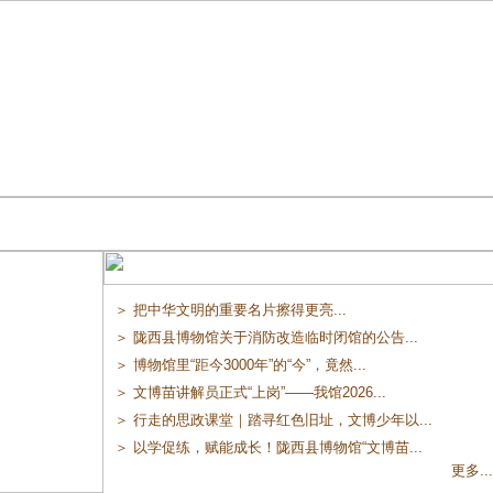
＞ 把中华文明的重要名片擦得更亮...
＞ 陇西县博物馆关于消防改造临时闭馆的公告...
＞ 博物馆里“距今3000年”的“今”，竟然...
＞ 文博苗讲解员正式“上岗”——我馆2026...
＞ 行走的思政课堂｜踏寻红色旧址，文博少年以...
＞ 以学促练，赋能成长！陇西县博物馆“文博苗...
更多...