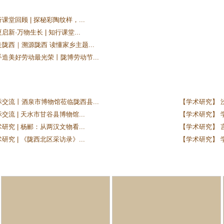
课堂回顾 | 探秘彩陶纹样，...
新·万物生长 | 知行课堂...
陇西｜溯源陇西 读懂家乡主题...
手造美好劳动最光荣丨陇博劳动节...
际交流丨酒泉市博物馆莅临陇西县...
【学术研究】 
交流 | 天水市甘谷县博物馆...
【学术研究】 学
研究 | 杨郦：从两汉文物看...
【学术研究】 
研究 | 《陇西北区采访录》...
【学术研究】 学