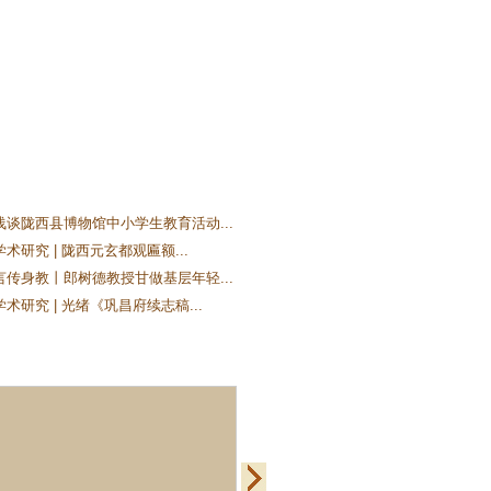
浅谈陇西县博物馆中小学生教育活动...
术研究 | 陇西元玄都观匾额...
言传身教丨郎树德教授甘做基层年轻...
术研究 | 光绪《巩昌府续志稿...