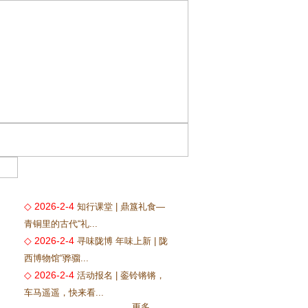
◇ 2026-2-4
知行课堂 | 鼎簋礼食—
青铜里的古代“礼...
◇ 2026-2-4
寻味陇博 年味上新 | 陇
西博物馆“骅骝...
◇ 2026-2-4
活动报名 | 銮铃锵锵，
车马遥遥，快来看...
更多...