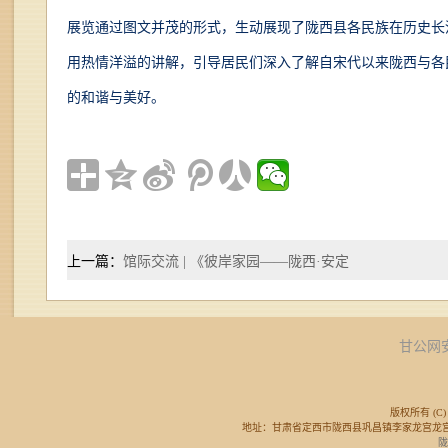
展览通过图文并茂的形式，生动展现了陇西县各民族在历史长
用热情洋溢的讲解，引导居民们深入了解自宋代以来陇西与各
的和谐与美好。
上一篇：
馆际交流 | 《彼岸家园——陇西·安定
甘公网安备
版权所有 (C) 
地址：甘肃省定西市陇西县巩昌镇李家龙宫龙宫广场东侧 邮
陇