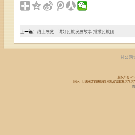
上一篇：
线上展览丨讲好民族发展故事 播撒民族团
甘公网安备
版权所有 (C) 
地址：甘肃省定西市陇西县巩昌镇李家龙宫龙宫广场东侧 邮
陇