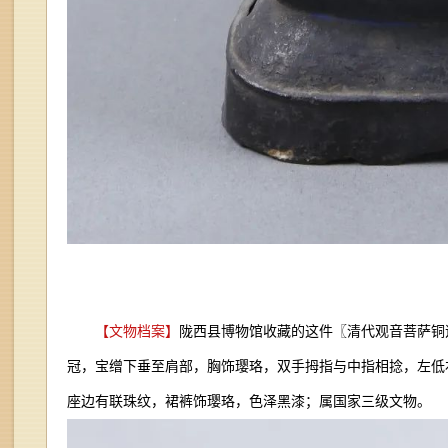
【文物档案】
陇西县博物馆收藏的这件〖清代观音菩萨铜造像〗
冠，宝缯下垂至肩部，胸饰璎珞，双手拇指与中指相捻，左低
座边有联珠纹，裙裤饰璎珞，色泽黑漆；
属国家三级文物。