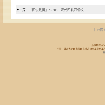
上一篇：
『图说陇博』№.203：汉代四乳四螭纹
甘公网安备
版权所有 (C) 
地址：甘肃省定西市陇西县巩昌镇李家龙宫龙宫广场东侧 邮
陇