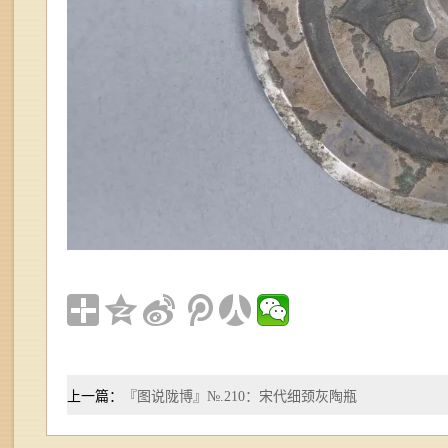
上一篇：
『图说陇博』№.210：宋代细颈灰陶瓶