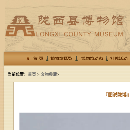
当前位置：
首页
>
文物典藏
>
『图说陇博』