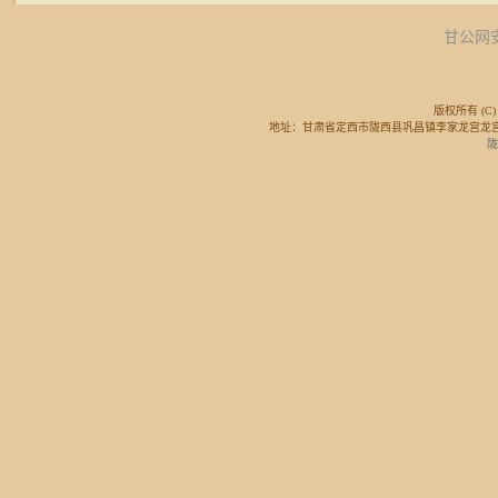
甘公网安备
版权所有 (C) 
地址：甘肃省定西市陇西县巩昌镇李家龙宫龙宫广场东侧 邮
陇