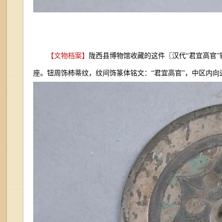
【文物档案】
陇西县博物馆收藏的这件〖汉代“君宜高官”铜
座。钮周饰柿蒂纹，纹间饰篆体铭文：“君宜高官”，中区内