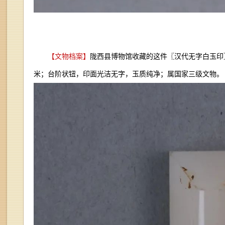
【文物档案】
陇西县博物馆收藏的这件〖汉代无字白玉印〗2
米；台阶状钮，印面光洁无字，玉质纯净；属国家三级文物。