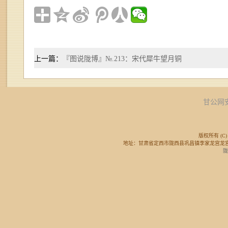
上一篇：
『图说陇博』№.213：宋代犀牛望月铜
甘公网安备
版权所有 (C) 
地址：甘肃省定西市陇西县巩昌镇李家龙宫龙宫广场东侧 邮
陇