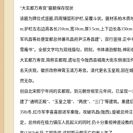
“大玄都万寿宫”匾额保存现状
该匾为牌位式竖匾,四周镶弧形护栏,呈覆斗状。匾材系柏木质地,表
m;护栏左右边高各长210cm,宽18cm,厚3.5cm;上下边长各
军巩昌等处便宜都总帅兼巩昌府尹汪寿昌建”，双行竖排;正中书
雪庵书”。全部文字均为双线描勾，阴刻，书体遒劲郁勃,神彩
大玄都万寿宫,简称玄都观,遗址在今陇西县城南大街东侧液压件厂
名天庆观，徽宗改称神霄玉清万寿宫。清代更名玉皇观,因在
然无存。
创自北宋熙宁年间的玄都观，到元朝世祖至元年间，已呈现一
建了“通明正殿”、“玉皇之壇”、“两庑”、“三门”等建筑。重
358)冬,红巾军李喜喜部进军秦陇，攻破巩昌(陇西),旋被
定，总帅府在极力镇压人民起义的同时,仍十分重视神道设教
年(1363)七月,工程告竣,这时距元朝灭亡仅有八年了。