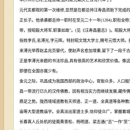
元代玄都观的第一次维修,显然是在都总帅汪寿昌资助下完成的
正长子。他承袭都总帅一职时在至元二十一年(1284),职衔
带，授昭毅大将军,职事如故”。(见《汪寿昌墓志》)。昭毅大
俗姓李氏,名溥光,字元晖。特封昭文馆大学士,赐号元悟大师
来溥光举荐赵孟兆页替代，使赵声名愈加增重,留下了一段千
正是李溥光亲题的书法珍品,具有很高的艺术和欣赏价值。像
即便在全国亦属少有。
金元之际，巩昌成为我国西部的政治中心，官衙众多，人口殷
昌一带流行已久的汉传佛教，因有相当实力而继续发展;藏传佛
鼎足之势。陇西境域道教有天师道、正一道、全真道等各种教
庙等大型道教庙宇。全真派出家道士多,信仰徒众广，掌握着城
长春真人丘处机的徒裔黄青松、杨明道、梁志通(“志”一作“至