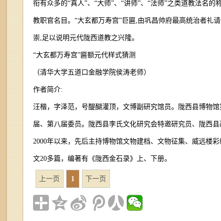
衔有众多的“真人”、“大师”、“讲师”、“法师”之类道教法名的
教职官名目。“大玄都万寿宫”巨匾,由巩昌帅府最高统治者礼
崇,足以说明元代陇西道教之兴隆。
“大玄都万寿宫”匾额元代样式猜测
（清华大学五道口金融学院侯涛老师）
作者简介:
汪楷，字泽范，号醍醐灌顶，文博副研究馆员。陇西县博物馆
届、第八届委员。陇西县李氏文化研究会特邀研究员、陇西县
2000年以来，先后主持博物馆文物建档、文物征集、威远楼
文20多篇，编著有《陇西金石录》上、下册。
上一页
1
下一页