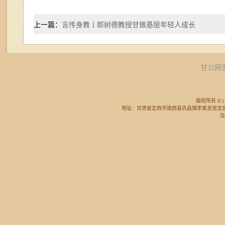
上一篇：
言传身教丨郎树德教授甘做基层年轻人成长
甘公网安备
版权所有 (C) 
地址：甘肃省定西市陇西县巩昌镇李家龙宫龙宫广场东侧 邮
陇