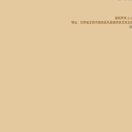
版权所有 (C) 
地址：甘肃省定西市陇西县巩昌镇李家龙宫龙宫广场东侧 邮
陇